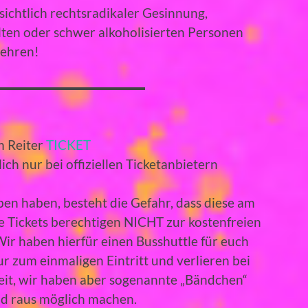
ichtlich rechtsradikaler Gesinnung,
ten oder schwer alkoholisierten Personen
wehren!
em Reiter
TICKET
ch nur bei offiziellen Ticketanbietern
ben haben, besteht die Gefahr, dass diese am
e Tickets berechtigen NICHT zur kostenfreien
r haben hierfür einen Busshuttle für euch
ur zum einmaligen Eintritt und verlieren bei
keit, wir haben aber sogenannte „Bändchen“
und raus möglich machen.