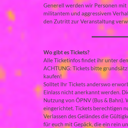
Generell werden wir Personen mit s
militantem und aggressivem Verhal
den Zutritt zur Veranstaltung ver
Wo gibt es Tickets?
Alle Ticketinfos findet ihr unter d
ACHTUNG: Tickets bitte grundsätzli
kaufen!
Solltet Ihr Tickets anderswo erwor
Einlass nicht anerkannt werden. Di
Nutzung von ÖPNV (Bus & Bahn). Wi
eingerichtet. Tickets berechtigen n
Verlassen des Geländes die Gültig
für euch mit Gepäck, die ein rein 