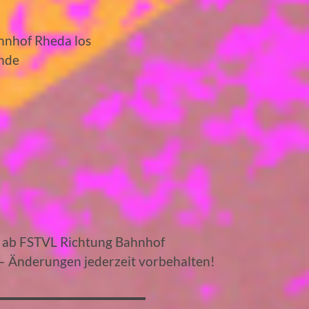
ahnhof Rheda los
ände
us ab FSTVL Richtung Bahnhof
– Änderungen jederzeit vorbehalten!