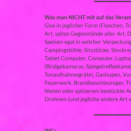
Was man NICHT mit auf das Verans
Glas in jeglicher Form (Flaschen, Tr
Art, spitze Gegenstände aller Art​,
Speisen egal in welcher Verpackung
Campingstühle, Sitzstöcke​, Stockreg
Tablet Computer, Computer, Laptops
(Bridgekameras, Spiegelreflexkame
Tonaufnahmegräte), Gashupen, Vuv
Feuerwerk, Brandbeschleuniger, Tier
Nieten oder spitzerem bestückte A
Drohnen (und jegliche andere Art v
WCs