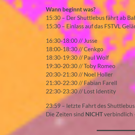
Wann beginnt was?
15:30 – Der Shuttlebus fährt ab B
15:30 – Einlass auf das FSTVL Gel
16:30-18:00 // Jusse
18:00-18:30 // Cenkgo
18:30-19:30 // Paul Wolf
19:30-20:30 // Toby Romeo
20:30-21:30 // Noel Holler
21:30-22:30 // Fabian Farell
22:30-23:30 // Lost Identity
23:59 – letzte Fahrt des Shuttleb
​Die Zeiten sind
NICHT
verbindlich 