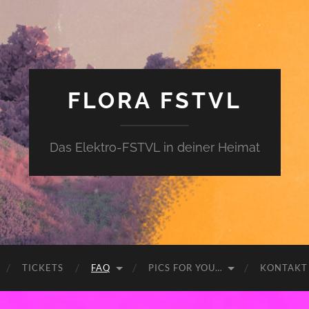
FLORA FSTVL
Das Elektro-FSTVL in deiner Heimat
TICKETS
FAQ
PICS FOR YOU…
KONTAKT